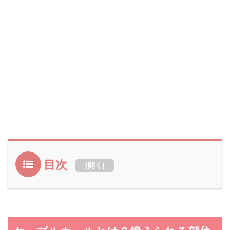
目次
[
開く
]