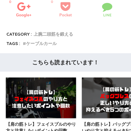
0
0
LINE
Google+
Pocket
CATEGORY :
上腕二頭筋を鍛える
TAGS :
ケーブルカール
こちらも読まれています！
【肩の筋トレ】フェイスプルのやり
【肩の筋トレ】バッグプ
方と注意したいポイントや回数
いやり方と抑えるべき5